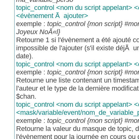
topic_control <nom du script appelant> 
<évènement Ã ajouter>
exemple :
topic_control {mon script} #m
Joyeux NoÃ«l}
Retourne 1 si l'évènement a été ajouté cor
impossible de l'ajouter (s'il existe déjÃ
date).
topic_control <nom du script appelant> 
exemple :
topic_control {mon script} #m
Retourne une liste contenant un timestam
l'auteur et le type de la dernière modifica
$chan.
topic_control <nom du script appelant> 
<mask/variable/event/nom_de_variable_
exemple :
topic_control {mon script} #m
Retourne la valeur du masque de topic, 
l'évènement pour la journée en cours ou 