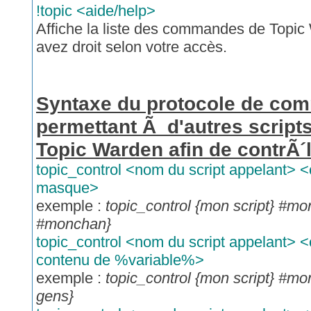
!topic <aide/help>
Affiche la liste des commandes de Topi
avez droit selon votre accès.
Syntaxe du protocole de co
permettant Ã d'autres scripts
Topic Warden afin de contrÃ´l
topic_control <nom du script appelant>
masque>
exemple :
topic_control {mon script} #m
#monchan}
topic_control <nom du script appelant> 
contenu de %variable%>
exemple :
topic_control {mon script} #mo
gens}