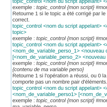
topic_control <nom du script appelant> 
exemple :
topic_control {mon script} #mo
Retourne 1 si le topic a été corrigé par le 
correct.
topic_control <nom du script appelant> 
topic>
exemple :
topic_control {mon script} #mon
topic_control <nom du script appelant> 
<nom_de_variable_perso_1> <nouveau 
[<nom_de_variable_perso_2> <nouveau co
exemple :
topic_control {mon script} #m
{contenu de ma variable perso}
Retourne 1 si l'opération a réussi, ou 0 l
comporte pas un nombre pair d'éléments
topic_control <nom du script appelant> 
<nom_de_variable_perso1> [<nom_de_vari
exemple :
topic_control {mon script} #m
ma_variable_perso