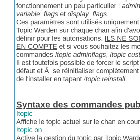
fonctionnement un peu particulier :
admin
variable_flags
et
display_flags
.
Ces paramètres sont utilisés uniquement l
Topic Warden sur chaque chan afin d'avo
définir pour les autorisations.
ILS NE SO
EN COMPTE
et si vous souhaitez les mod
commandes
!topic adminflags
,
!topic cus
Il est toutefois possible de forcer le scrip
défaut et Ã se réinitialiser complètemen
de l'installer en tapant
!topic reinstall
.
Syntaxe des commandes pub
!topic
Affiche le topic actuel sur le chan en cour
!topic on
Active la gestion du topic par Topic Ward