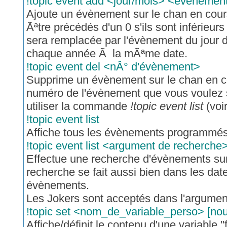
!topic event add <jour/mois> <évènemen
Ajoute un évènement sur le chan en cours
Ãªtre précédés d'un 0 s'ils sont inférieu
sera remplacée par l'évènement du jour 
chaque année Ã la mÃªme date.
!topic event del <nÂ° d'évènement>
Supprime un évènement sur le chan en co
numéro de l'évènement que vous voulez 
utiliser la commande
!topic event list
(voi
!topic event list
Affiche tous les évènements programmés 
!topic event list <argument de recherche
Effectue une recherche d'évènements sur
recherche se fait aussi bien dans les da
évènements.
Les Jokers sont acceptés dans l'argumen
!topic set <nom_de_variable_perso> [no
Affiche/définit le contenu d'une variable 