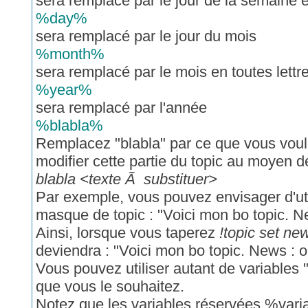
sera remplacé par le jour de la semaine e
%day%
sera remplacé par le jour du mois
%month%
sera remplacé par le mois en toutes lettr
%year%
sera remplacé par l'année
%blabla%
Remplacez "blabla" par ce que vous voul
modifier cette partie du topic au moyen
blabla <texte Ã substituer>
Par exemple, vous pouvez envisager d'u
masque de topic : "Voici mon bo topic.
Ainsi, lorsque vous taperez
!topic set ne
deviendra : "Voici mon bo topic. News : o
Vous pouvez utiliser autant de variables "
que vous le souhaitez.
Notez que les variables réservées %var